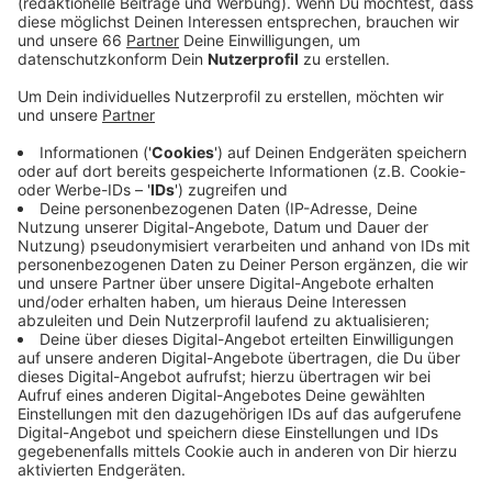
Veröffentlicht:
Donnerstag, 11.08.2022 13:59
Anzeige
Wer ohne Maske erwischt wird, muss unter Umständen
tief in die Tasche greifen: 150 € Bußgeld werden dann
fällig. Für das Unternehmen steht fest: Die Maske sei
immer noch der beste Schutz vor einer Ansteckung
mit Corona. Da die Bereitschaft sinke sie zu tragen,
müsse man gegensteuern, heißt es. In den U-
Bahnhöfen der Rheinbahn muss keine medizinische
Maske mehr getragen werden.
Anzeige
Weitere Infos und Links zum Thema: