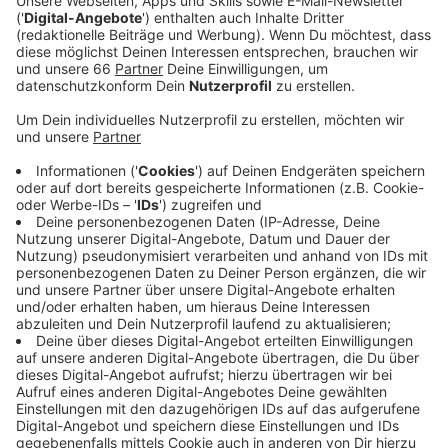
Die Jungs haben ein neues Album. Dafür konnten sie
diesmal nicht nach Kuba wie bei dem davor. Das neue
ist nämlich in diesen "turbulenten" Zeiten entstanden –
daher auch der Name des Albums: "Turbulento". "No
Me Llevas" ist ihre aktuelle Single aus dem Album.
Definitiv was für die heimische Tanzfläche, die kleine
private Sommerparty im eigenen Garten. Obwohl, es
geht in dem Song um den Wunsch nach dem
gemeinsamen Rausgehen, dass man eben nicht mehr
alleine sein will.
Anzeige