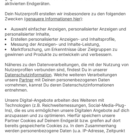
Wir benötigen Ihre
Zustimmung, um den YouTube
Video-Service zu laden!
Wir verwenden einen Service eines
Drittanbieters, um Videoinhalte
einzubetten. Dieser Service kann
Daten zu Ihren Aktivitäten
sammeln. Bitte lesen Sie die
Details durch und stimmen Sie der
Nutzung des Service zu, um dieses
Video anzusehen.
Mehr Informationen
Marquess - No me llevas (official video)
Akzeptieren
Anzeige
powered by
Usercentrics Consent
Management Platform