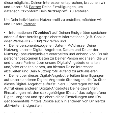
Messegelände erwartet. Höhepunkt ist die
Verleihung des Deutschen Marketing Preises am
Donnerstagabend.
Veröffentlicht:
Mittwoch, 04.12.2019 05:13
Anzeige
Preisträger in den vergangenen Jahren waren unter
anderem Thermomix aus Wuppertal, der
Fensterhersteller Schüco oder die Deutsche Telekom.
Mit Spannung wird die Bekanntgabe des diesjährigen
Gewinners erwartet. Schon heute startet der
Deutsche Marketingtag mit zahlreichen Workshops,
Vorträgen und Diskussionsrunden. Dazu kommen rund
120 Referenten aus der ganzen Welt nach Düsseldorf.