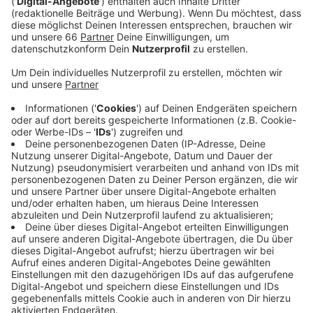
Bei der Casting-Show "The Voice of Germany" sitzt
Mark wieder als Juror auf dem Drehstuhl und macht
dem Jury-Neuling Sido das Leben schwer. Seine Tour
im Frühjahr war ausverkauft und die Reaktionen seines
Publikums haben ihn sehr beeindruckt. So sehr, dass er
kurzerhand seine neue Single "194 Länder"
umarrangiert hat und die Live-Chorgesänge seiner Fans
mit eingebaut hat.
Anzeige
Wir benötigen Ihre
Zustimmung, um den YouTube
Video-Service zu laden!