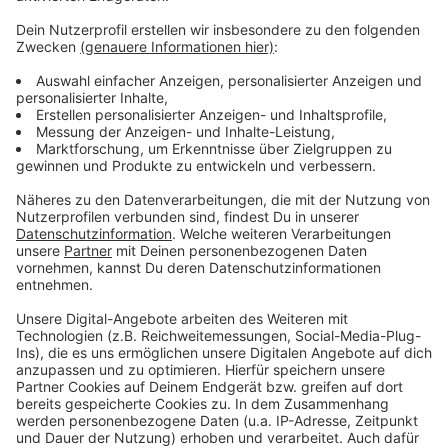
Wir verwenden einen Service eines
Drittanbieters, um Videoinhalte
einzubetten. Dieser Service kann
Daten zu Ihren Aktivitäten
sammeln. Bitte lesen Sie die
Details durch und stimmen Sie der
Nutzung des Service zu, um dieses
Video anzusehen.
Mehr Informationen
Mark Forster - 194 Länder
Akzeptieren
Anzeige
powered by
Usercentrics Consent
Management Platform
Anzeige