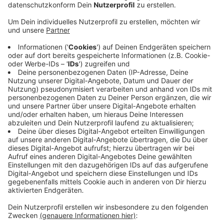
Veröffentlicht:
Donnerstag, 16.04.2020 18:18
Anzeige
Die Polizei war gegen 14.38 Uhr zur Wohnung auf dem
Wilhelm-Heinrich-Weg gerufen worden. Die Situation
dort nach Angaben eines Sprechers dramatisch: Der
32jährige Mann soll randaliert und seine Eltern bedroht
haben. Immer wieder sollen Schüsse gefallen sein. Den
Eltern gelang die Flucht. Als das
Spezialeinsatzkommando die Wohnung stürmte
schoss der Mann mit einer Armbrust auf einen
Polizeihund und verletzte diesen schwer. Das SEK
erwiderte das Feuer und verletzte den 32jährigen
tödlich.
Anzeige