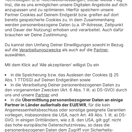
schon bald kommen ein paar finstere Dämonen dazu…
powered by
Usercentrics Consent
Anzeige
Management Platform
©
Copyright: Amazon Prime Video
Mandy bekommt Besuch von ihrer toten Freundin
Selcan.
Anzeige
©
Copyright: Amazon Prime Video
Die Zombies schauen auch auf dem Balkon vorbei.
Anzeige