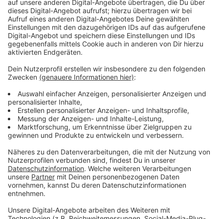
Anzeige
Wir benötigen Ihre
Zustimmung, um den YouTube
Video-Service zu laden!
Wir verwenden einen Service eines
Drittanbieters, um Videoinhalte
einzubetten. Dieser Service kann
Daten zu Ihren Aktivitäten
sammeln. Bitte lesen Sie die
Details durch und stimmen Sie der
Nutzung des Service zu, um dieses
Video anzusehen.
Mehr Informationen
Seit einem Unfall bei einer Halloweenparty leidet
Mandy unter Platzangst und Panikattacken. Und
Akzeptieren