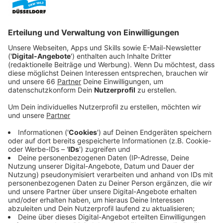
aus der Tasche zieht.
Veröffentlicht:
Donnerstag, 09.11.2023 07:24
Anzeige
Doch dann bekommt ausgerechnet das falsche
Geistermedium Mandy Besuch von ihrer toten Freundin
Selcan (Bayan Layla). Die warnt sie vor finsteren
Mächten in dem Hochhauskomplex, in dem sie wohnt.
Wenig später steht dann auch schon der erste Dämon
vor der Tür und damit ist klar, dass Mandy was
unternehmen muss. Doch dafür muss sie nicht nur das
Haus verlassen, sondern sich auch mit ihren eigenen
Dämonen auseinandersetzen.
Streaming-Dienst: Amazon Prime Video