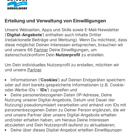
Herkunft. Doch als er von seiner Freundin Sophie
(Julie De Bona) erfährt, dass er selbst demnächst
Vater wird, beschließt er, seinem zukünftigen Kind
zuliebe den Kontakt zu seiner Familie und deren
Traditionen wiederherzustellen. Mit seinem besten
Freund Bruno (Medi Sadoun) wagt er sich also
nach Jahren wieder ins Chinatown von Paris, dabei
verliebt sich Bruno spontan in François' Fast-
Cousine und stolpert im Zuge dessen auch noch
von einem Fettnäpfchen ins nächste. François wird
fast von seiner ganzen Familie mit offenen Armen
empfangen, nur sein Vater und sein Bruder, den er
kaum kennt, zeigen ihm die kalte Schulter. Er muss
erkennen, dass die Familienzusammenführung gar
nicht so einfach ist, wie erhofft...
Veröffentlicht:
Mittwoch, 17.07.2019 09:28
Anzeige