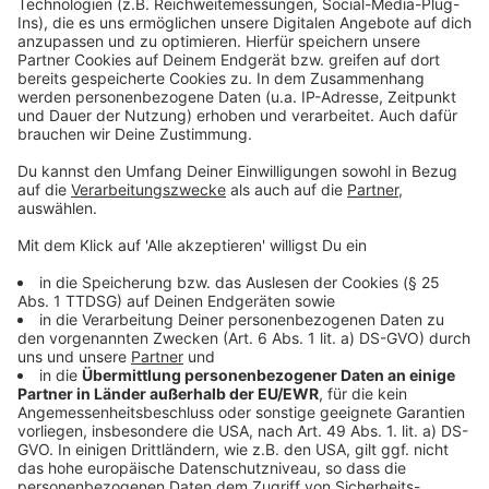
Akzeptieren
Anzeige
powered by
Usercentrics Consent
Management Platform
©
Copyright Etienne George
François und seine Freundin Sophie bekommen ein
Kind.
Anzeige
©
Copyright Etienne George
François muss erkennen, dass die
Familienzusammenführung gar nicht so einfach ist,
wie gedacht.
Anzeige