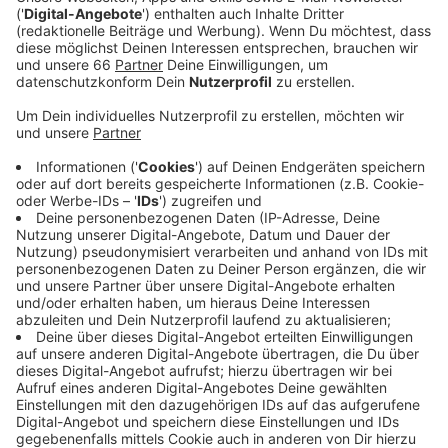
Veröffentlicht:
Freitag, 04.09.2020 09:38
Anzeige
Die Gründe für den positiven Trend sind vielfältig.
Natürlich spielt die Corona-Pandemie eine Rolle, heißt
es von der Stadt. Wenn in Zeiten des Lockdowns viele
Menschen im Home-Office arbeiten und die Straßen
so leer sind, wie in den Ferien, dann wirkt sich das
positiv auf die Luftbelastung aus. Weitere Gründe
seien: Mehr Elektromobilität, ein besseres Angebot
der Rheinbahn und auch das Wetter - insbesondere die
Windverhältnisse. Auch die Umweltspur wirke sich
positiv auf die Stickstoffdioxid-Belastung aus. Kritiker
hatten den positiven Effekt immer wieder in Frage