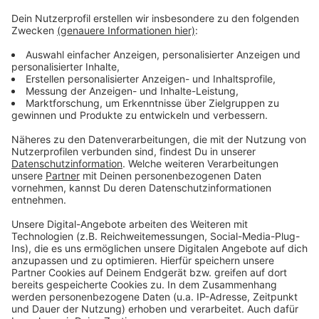
https://www.lufthansa.com/de/de/fluginformationen
LINK zu Eurowings:
https://www.eurowings.com/de.html
LINK zum Flughafen:
https://www.dus.com/de-de
LINK zur Gewerkschaft UFO:
https://ufo-
online.aero/de/
Anzeige
Anzeige