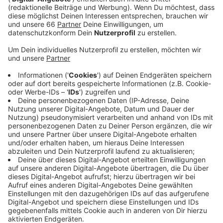
Anzeige
Jetzt sollen aber die Tochterunternehmen des
Konzerns bestreikt werden. Das sind zum Beispiel
Eurowings, Germanwings oder SunExpress. Die
Flugbegleiter sollen Sonntag zwischen 5:00 Uhr und
11:00 Uhr die Arbeit niederlegen, so die Gewerkschaft.
In diesem Zeitraum sind in Düsseldorf 62 Abflüge und
Ankünfte alleine von Eurowings geplant. Der Flughafen
rät allen Passagieren, sich im Vorfeld bei ihren Airlines
zu informieren. Die Airlines gehen laut Flughafen
trotzdem davon aus, das Flugprogramm aufrecht
erhalten zu können.
LINK zu Lufthansa: