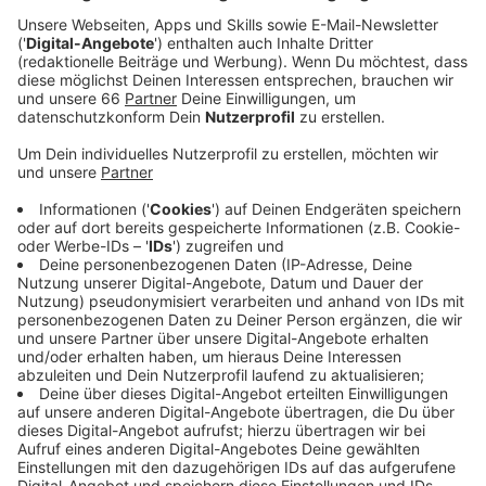
Anzeige
Highlights des Festivals
Anzeige
Das Lovebird Festival steht für Vielfalt, Kreativität
und Toleranz und findet quer über das Stadtgebiet
verteilt statt. Von Goethe Museum und Jazz-
Schmiede über
Stadtstrände
oder die Sparda-Bühne
auf dem Marktplatz gibt es ein großes Spektrum.
Jazz, Soul, Electro oder Indie, Lesung oder
Clubkonzert, im Programm ist alles zu finden. Los geht
es mit einem Konzert des Norwegers Bernhoft am
Abend in den Rudas Studios. Morgen eröffnet OB
Keller das Festival offiziell nach einem Auftritt der