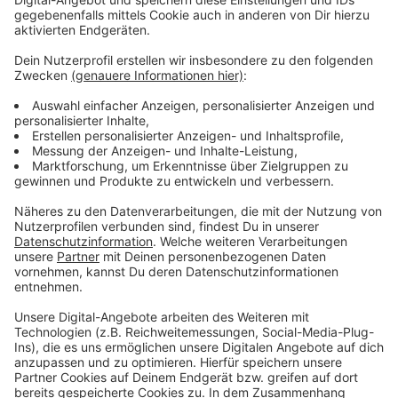
ESC Kandidatin Leonora. Am Sonntag gibt es als
Special auch einen Vogelspaziergang durch den
Hofgarten.
Anzeige
Weitere Infos und Links zum Thema:
Anzeige
Die Macher des Lovebird Festivals
Premiere des Lovebird Festivals
Festival D'Italia - Italienisches Lebensgefühl in
Düsseldorf
Antenne Düsseldorf Ausgehtipps