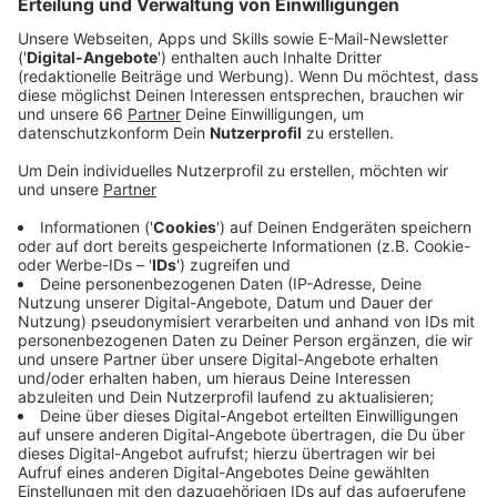
Schon im letzten Jahr machte sie mit ihrer ersten
Single "I FOLLOW" als "Ostwind" Filmsong und
McDonalds Winterkampagnen-Track auf sich
aufmerksam. Was die wenigsten wissen: auch
international hat sich Loi zwischenzeitlich eine
massive Fangemeinde aufgebaut. Ihr The Weeknd
Piano Cover von "Blinding Lights" hat bis heute weit
über 40 Millionen Streams erzielt und steht in Brasilien
kurz vor Gold.
Mit "GOLD" kommt Loi nun mit ungewohnt schnellem
Tempo daher und bringt uns damit alle noch einmal in
Spätsommer-Feel-Good-Stimmung. Im Song geht es
um den einen Menschen, der einen ein bisschen besser
fühlen lässt, eine Beziehung die "Gold wert ist". Für Loi
ist dieser besondere Mensch zum Beispiel ihre enge
Freundin Zoe Wees, mit der sich Loi über die