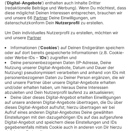
Veröffentlicht:
Donnerstag, 10.06.2021 05:24
Anzeige
Neu ist, dass Besucher der Freibäder keinen negativen
Corona-Test mehr vorzeigen müssen, genesen oder
vollständig geimpft sein müssen. Wer in der Halle
schwimmt, für den ändert sich erst einmal nichts. Da
aufgrund der Pandemie die Zahl der Badegäste
eingeschränkt ist, muss man sich vorher in den Bädern,
wie das Rheinbad, wieder einen Zeit-Slot reservieren.
Hier werden die Termine drei Tage im Voraus
freigeschaltet. Neue Termine gibts immer ab 21 Uhr.
Beim Unterbacher See kann man auch an der Kasse
direkt ein Ticket kaufen. Aufgrund der Nachfrage
empfiehlt es sich allerdings vorher online eins zu
kaufen.