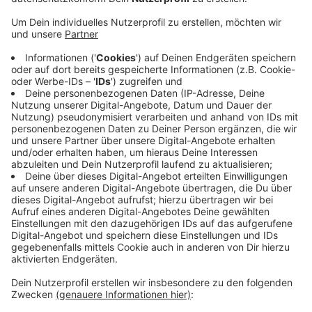
Anzeige
Das LKA weist deswegen ausdrücklich darauf hin:
"Mitarbeiter des Gesundheitsamtes oder Ärzte
erscheinen nicht unangekündigt an der Haustüre!
Weder für einen Virentest, noch um die Wohnung zu
desinfizieren." Die Betrüger scheinen es vor allem auf
ältere Menschen abgesehen zu haben. Wer einen
Verdacht hat, sollte sofort die 110 wählen und die
Polizei informieren.
https://polizei.nrw/betrug-mit-dem-corona-virus
Anzeige