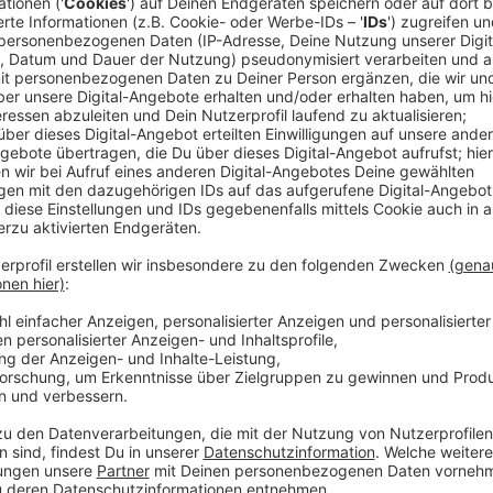
Sowohl vom TIME Magazine als auch von Entertainme
2019" gekürt, zierte Lizzo bereits die Titel untersch
Globus, u.a. Rolling Stone, Billboard, Elle, British Vog
denkwürdigen TV-Auftritten sind Performances bei
Video Music Awards, den BET Awards, Saturday Nigh
die sie 2020 mit einer großen Live-Performance eröf
"About Damn Time" zurückgemeldet und feiert, allein
mit ihrem Track - über 60 Millionen Aufrufe sprechen
dieser Song daher bei uns im besten Mix.
Anzeige
Wir benötigen Ihre Z
den YouTube Video
laden!