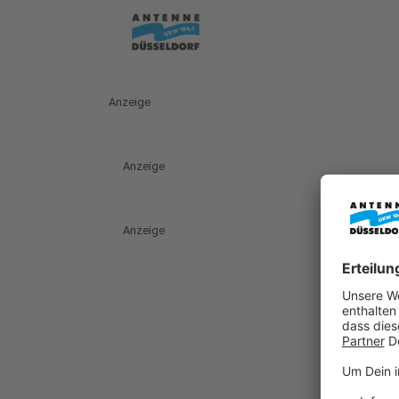
Anzeige
Anzeige
Anzeige