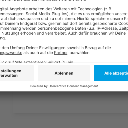
Wir verwenden einen S
Drittanbieters, um V
einzubetten. Dieser Servi
Ihren Aktivitäten sammeln.
die Details durch und s
Nutzung des Service zu, 
anzusehen
Mehr Informati
"About Damn Time" ist der neue Hit von der aufstrebe
Akzeptieren
hören.
powered by
Usercentrics Co
Anzeige
Platform