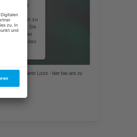
ervice eines
ideoinhalte
ce kann Daten zu
 Bitte lesen Sie
timmen Sie der
um dieses Video
.
onen
nden Künstlerin Lizzo - hier bei uns zu
nsent Management