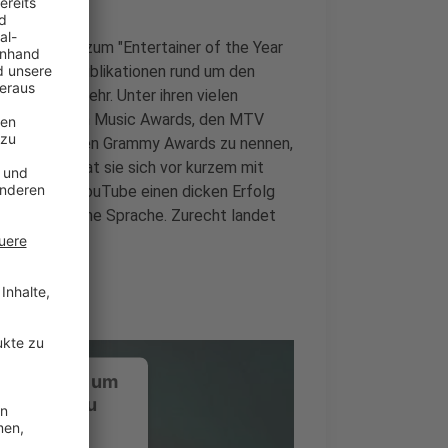
nt Weekly zum "Entertainer of the Year
iedlichster Publikationen rund um den
ue und viele mehr. Unter ihren vielen
 den American Music Awards, den MTV
t Live und den Grammy Awards zu nennen,
fnete. Nun hat sie sich vor kurzem mit
 schon bei YouTube einen dicken Erfolg
 eine deutliche Sprache. Zurecht landet
ustimmung, um
-Service zu