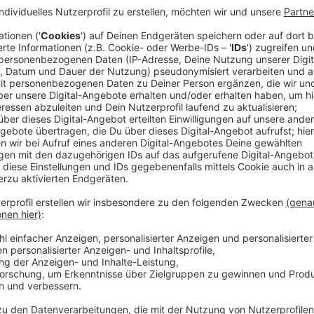
Jo (Saoirse Ronan), Meg (Emma Watson), Amy (Floren
wachsen in einer typischen Familie in den Vereinigten
Bürgerkrieg, ihre Mutter kümmert sich um die Famili
vorgezeichnet zu sein. Je älter die vier Frauen werden
Träume auf der Strecke bleiben. Gleichzeitig wird ihne
unterscheiden. Während Jo zum Beispiel Schriftstell
in die Ehe. Männer spielen dabei nur eine untergeord
Laurie (Timothée Chalamet), findet eine Verbindung
Anzeige
Wir benötigen Ihre Z
den YouTube Video