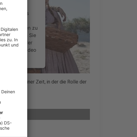
ervice eines
ideoinhalte
ce kann Daten zu
 Bitte lesen Sie
timmen Sie der
um dieses Video
.
onen
nd das in einer Zeit, in der die Rolle der
nsent Management