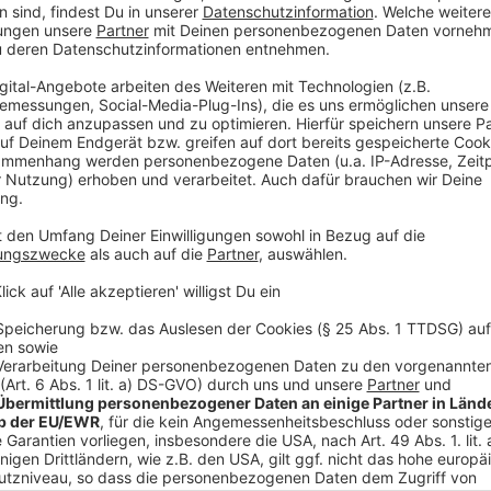
laden!
Wir verwenden einen S
Drittanbieters, um V
einzubetten. Dieser Servi
Ihren Aktivitäten sammeln.
die Details durch und s
Nutzung des Service zu, 
anzusehen
Mehr Informati
Vier starke Frauen auf dem Weg in ihr eigenes Leben. U
Akzeptieren
Frau vorbestimmt zu sein scheint.
powered by
Usercentrics Co
Anzeige
Platform
©
Copyright Wilson Webb
Die vier Schwestern fühlen sich wie Gefangene.