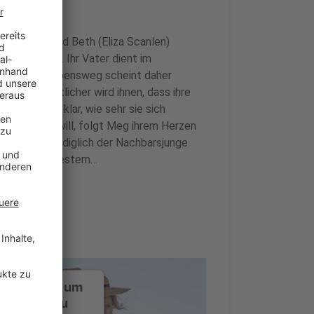
ce Pugh) und Beth (Eliza Scanlen)
 Staaten auf. Ihr Vater dient im
e. Auch ihr Lebensweg scheint daher
, um so deutlicher wird ihnen, dass ihre
n aber auch klar, wie sehr sie sich
erin werden will, folgt Meg ihrem Herzen
nete Rolle. Lediglich der Nachbarsjunge
 zu den Schwestern…
ustimmung, um
-Service zu