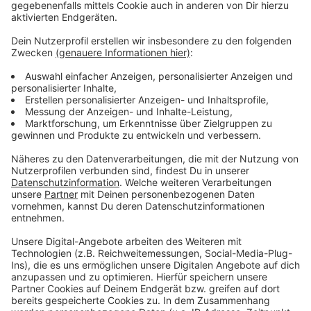
Anzeige
Auch in naher Zukunft wird sich die Lage wohl nicht
entspannen – so Schlindwein weiter. Auch eine
Blitzumfrage beim deutschen Industrie- und
Handelskammertag hat bestätigt, dass es in fast allen
Bereichen zurzeit einen Rohstoffmangel gibt.
Anzeige
Weitere Infos und Links zum Thema
Anzeige
Auch das Gärtnern wird teurer
Anzeige