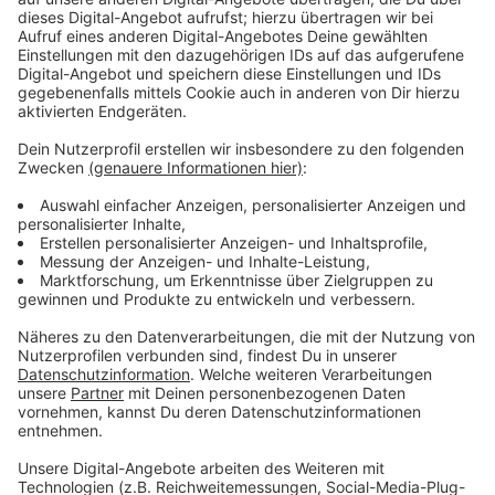
Wir benötigen Ihre
Zustimmung, um den YouTube
Video-Service zu laden!
Wir verwenden einen Service eines
Drittanbieters, um Videoinhalte
einzubetten. Dieser Service kann
Daten zu Ihren Aktivitäten
sammeln. Bitte lesen Sie die
Details durch und stimmen Sie der
Nutzung des Service zu, um dieses
Video anzusehen.
Mehr Informationen
Max und Sofie stellen sich gegenseitig immer skurilere
Aufgaben und entfliehen damit immer mehr ihrem alten
Akzeptieren
Leben.
powered by
Usercentrics Consent