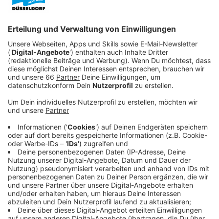
Veröffentlicht:
Sonntag, 15.11.2020 18:50
Anzeige
Doch als Sofie im Verlag anfängt, gerät sie schnell in
die Fänge des jungen IT-Experten Max (Björn Mosten).
Zunächst sieht alles so aus, als würde Max sie
erpressen wollen, doch schnell entwickelt sich
zwischen den Beiden ein Flirt, der gewagte Spielchen
beinhaltet. Dabei fordern sich gegenseitig dazu heraus,
Dinge zu tun, die etablierten sozialen Normen
widersprechen.
Streaming-Dienst: Netflix
Anzeige