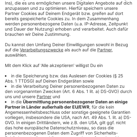
Anzeige
Management Platform
©
Copyright: Netflix / FLX
Max hat ein pikantes Video von Sofie aufgenommen.
Doch Max ist nicht auf Geld aus - er will Sofie.
Anzeige
©
Copyright: Netflix / FLX
Max liebt Spielchen - und am meisten liebt er
Spielchen mit Sofie.
Anzeige