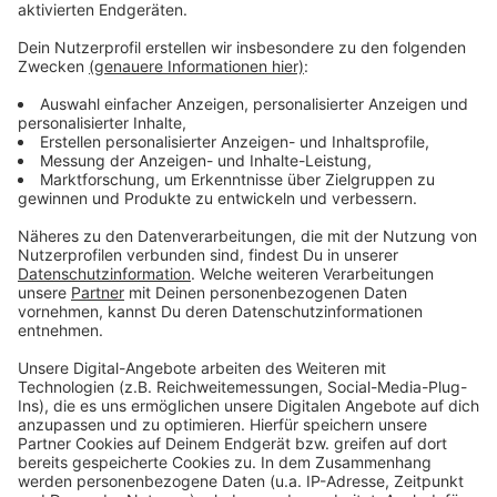
Zustimmung, um den YouTube
Video-Service zu laden!
Wir verwenden einen Service eines
Drittanbieters, um Videoinhalte
einzubetten. Dieser Service kann
Daten zu Ihren Aktivitäten
sammeln. Bitte lesen Sie die
Details durch und stimmen Sie der
Nutzung des Service zu, um dieses
Video anzusehen.
Mehr Informationen
Lewis Capaldi - Forget Me (Official Video)
Akzeptieren
Anzeige
powered by
Usercentrics Consent
Management Platform