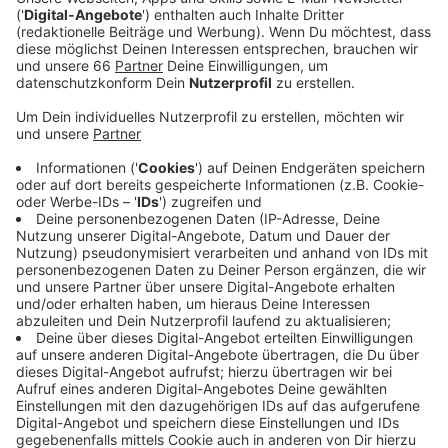
Zumindest ist sie ein musikalischer Gegenentwurf.
Inhaltlich bleibt er beim Thema Herzschmerz: "Ich
treffe eine Frau, sie verlässt mich, ich jammere in
einem Popsong darüber. Wie aus dem Lehrbuch.",
schreibt Lewis Capaldi mit einem Augenzwinkern.
Andererseits sagt er aber auch, dass der Song ein
bisschen "beschwingter" ist als sonst: "Forget me" sei
traurig und schnell, genau wie sein Liebesleben und wir
sollen uns keine Sorgen machen, er habe auch noch
viele deprimierende Balladen in petto. Da sind wir
beruhigt.
Anzeige
Wir benötigen Ihre