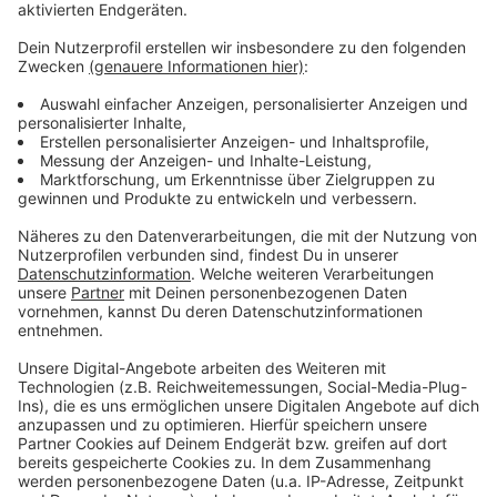
Zustimmung, um den YouTube
Video-Service zu laden!
Wir verwenden einen Service eines
Drittanbieters, um Videoinhalte
einzubetten. Dieser Service kann
Daten zu Ihren Aktivitäten
sammeln. Bitte lesen Sie die
Details durch und stimmen Sie der
Nutzung des Service zu, um dieses
Video anzusehen.
Mehr Informationen
Levent Geiger - 2 Dumb Kids
Akzeptieren
Anzeige
powered by
Usercentrics Consent
Management Platform