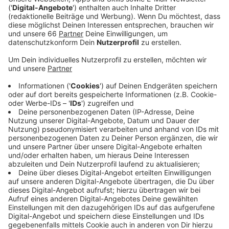
Der 19-jährige ist in seinem jungen Leben schon viel in
der Welt rumgekommen. Levent Geiger kommt
gebürtig aus München, hat seine Kindheit aber unter
anderem auch in Städten wie Chicago und São Paulo
verbracht. Hier lernte er nicht nur fünf Sprachen zu
sprechen, vor allem entdeckte er seine Liebe zur
Musik. Als er mit neun seinen ersten Wettbewerb
gewann, startet ein aufregender und
vielversprechender Musik-Weg für ihn. Mittlerweile hat
er seinen Sound in poppigen Melodien gefunden und
liefert uns frische und junge Musik. Das hört man auch
in seiner neuen Single "2 Dumb Kids".
Anzeige
Wir benötigen Ihre