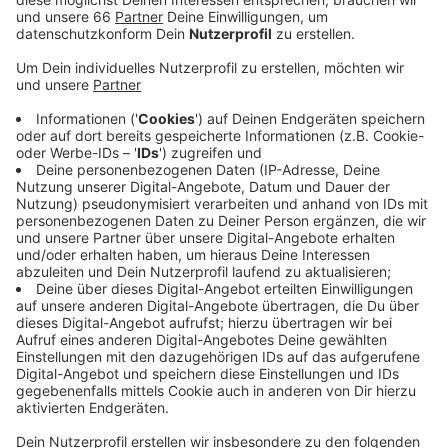
Anzeige
An insgesamt 32 Abenden haben die Veranstalter des
alltours-Kinos Blockbuster wie "Top Gun" und "Dune"
oder Marvel-Filme wie "Spider-Man" und "Doctor
Strange" gezeigt. Auch der Klassiker "Mamma Mia" war
wieder dabei. Heute Abend (13. August 2022) steht
der neue "Minions"-Film auf dem Programm. Morgen
zum Abschluss läuft "Thor: Love and Thunder".
Anzeige
Weitere Infos und Links zum Thema
Anzeige