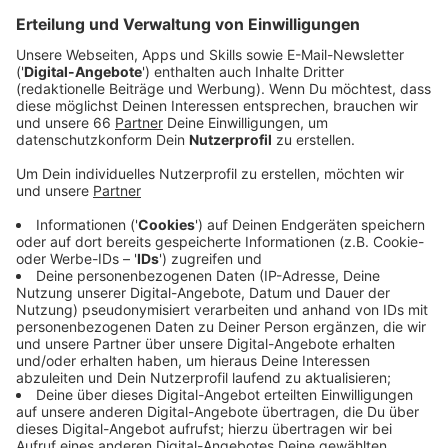
Anzeige
Bücherfans in Düsseldorf können sich an diesem
Wochenende wieder günstig mit neuem Lesestoff
versorgen. Morgen und am Sonntag findet an der
Rheinuferpromenade die nächste
Büchermeile
statt.
Besucherinnen und Besucher können dort jeweils von
11 bis 19 Uhr stöbern.
Anzeige
Rund 60 Stände mit Büchern
Anzeige
Bei der Büchermeile sind diesmal rund 60 Händlerinnen