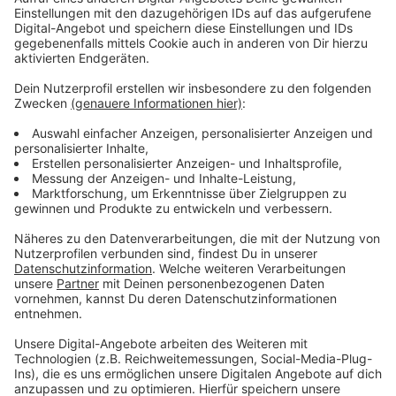
und Händler, Antiquariate sowie private Sammlerinnen
und Sammler aus ganz Deutschland dabei. Angeboten
werden Bücher aus vielen Bereichen. Dazu zählen
Krimis, Romanzen und Kinderbücher.
Anzeige
Mehr Infos und Links zum Thema:
Anzeige
Mehr News aus der Stadt
Hier geht es zu unserem Veranstaltungskalender
Mehr Tipps für dieses Wochenende
Anzeige