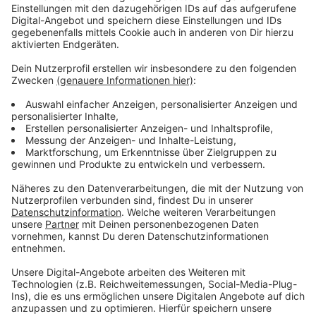
Förderkurse der Stadt Düsseldorf
Anzeige
Und auch die Stadt bietet
Förderkurse
an. Diese finden
in der Regel in den letzten zwei Ferienwochen statt.
Dann gibt es jeweils zwei Kurse für die Jahrgänge 5/6
und 7/8. In diesem Jahr steht der Plan laut Stadt
allerdings noch nicht, weil es nicht genügend
Lehrkräfte gibt, die zusätzlich in den Ferien arbeiten
wollen.
Anzeige
Weitere Infos und Links zum Thema:
Anzeige