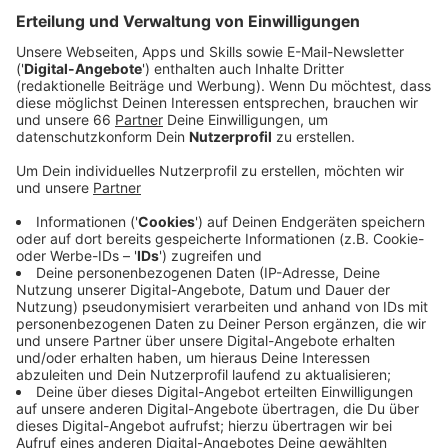
Anzeige
Ferienkurse von Studienkreis und Schülerhilfe
Anzeige
Der
Studienkreis
und die
Schülerhilfe
bieten bei uns in
der Stadt in den Sommerferien jeweils Ferienkurse für
kleines Geld an. Dabei ist es ganz egal, in welchem
Fach gefördert werden soll. Und die Kurse werden für
alle Jahrgänge und Schulformen angeboten - online
oder in Präsenz.
Anzeige