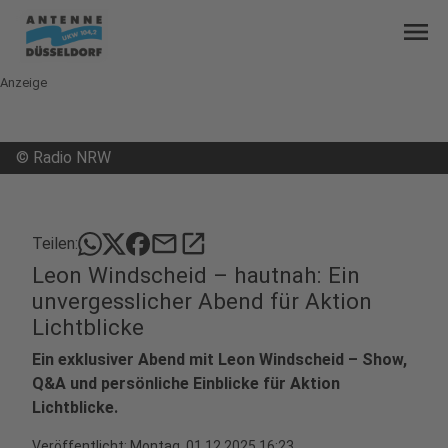
menu
Anzeige
©
Radio NRW
mail
open_in_new
Teilen:
Leon Windscheid – hautnah: Ein
unvergesslicher Abend für Aktion
Lichtblicke
Ein exklusiver Abend mit Leon Windscheid – Show,
Q&A und persönliche Einblicke für Aktion
Lichtblicke.
Veröffentlicht:
Montag, 01.12.2025 16:23