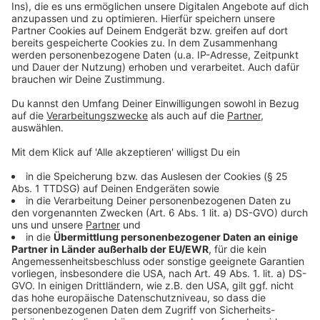
Weitere Infos und Links zum Thema:
Anzeige
Hier informiert der NRWL
Wahlraumfinder: So findest du dein Wahllokal
Eure Stimme zählt - Bundestagswahl 2025: Stellt den
Spitzenpolitikern eure Frage und hört alle Interviews
Bundestagswahl 2025: Wahlprogramme - was die
Parteien wollen
Anzeige