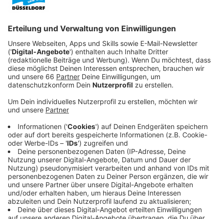
können, heißt es.
Veröffentlicht:
Dienstag, 21.01.2025 12:45
Anzeige
Medienkompetenz vermitteln und Fake News
entlarven
Anzeige
Junge Menschen würden sich heute vor allem in den
sozialen Medien informieren. Gerade dort sei es immer
schwieriger, zwischen wahren und falschen
Informationen zu unterscheiden. In den Schulen
müssten deshalb die Grundlagen geschaffen werden,
Fake News
zu entlarven, heißt es. So würde