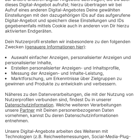
gleichzeitig die Medienkompetenz gestärkt werden.
Anzeige
Demokratieerziehung im Unterricht
Anzeige
Außerdem dürfen und müssen Lehrkräfte
antidemokratischen, rassistischen, extremistischen
und antisemitischen Äußerungen deutlich
entgegentreten, so ein Sprecher. Eine
Demokratieerziehung sei deshalb für alle Fächer
relevant, vor allem aber für Politik,
Sozialwissenschaften und Geschichte.
Anzeige