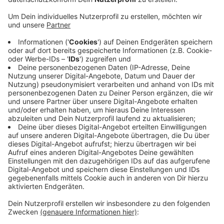
Veröffentlicht:
Montag, 23.09.2019 05:30
Anzeige
2009 war der Lehrer aus seinem bestehenden
Dienstverhältnis ausgeschieden. Trotzdem soll er laut
Staatsanwaltschaft bis 2018 weiter sein volles Gehalt
bezogen haben – ohne dafür einen Finger krumm zu
machen. Die Bezirksregierung hatte angeblich
vergessen, die zuständige Stelle beim Landesamt für
Besoldung und Versorgung zu informieren. Nun muss
sich der Lehrer wegen Betrugs verantworten, ihm
droht eine Gefängnisstrafe.
Anzeige