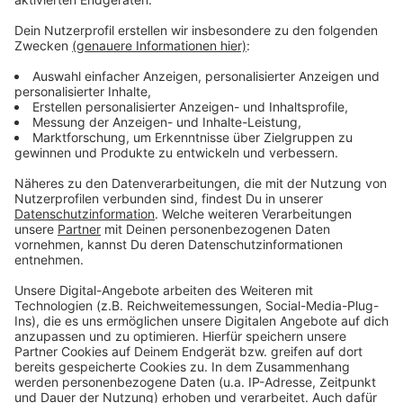
Wir verwenden einen Service eines
Drittanbieters, um Videoinhalte
einzubetten. Dieser Service kann
Daten zu Ihren Aktivitäten
sammeln. Bitte lesen Sie die
Details durch und stimmen Sie der
Nutzung des Service zu, um dieses
Video anzusehen.
Mehr Informationen
Lauv - All 4 Nothing (I'm So In Love) [Official Video]
Akzeptieren
Anzeige
powered by
Usercentrics Consent
Management Platform