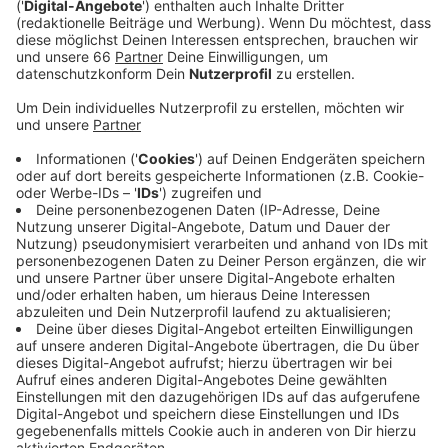
Der Song ist sehr repräsentativ für das Album hat uns
Lauv verraten. Es gebe helle und dunkle Seiten auf der
Platte. Der Song selbst ist zwar zum einen sehr
optimistisch, sieht aber auch die dunkle Seite.
Geschrieben hat Lauv den Song übrigens mit seiner
Freundin und er geht über die Liebe der Beiden. Da
freuen wir uns auf das neue Album, dass dieses Jahr
noch kommen soll. Wann genau wissen wir aber leider
noch nicht.
Anzeige
Wir benötigen Ihre
Zustimmung, um den YouTube
Video-Service zu laden!