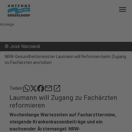
menu
Anzeige
©
José Narciandi
NRW-Gesundheitsminister Laumann will Reformen beim Zugang
zu Fachärzten anstoßen
mail
open_in_new
Teilen:
Laumann will Zugang zu Fachärzten
reformieren
Wochenlange Wartezeiten auf Facharzttermine,
steigende Krankenkassenbeiträge und ein
wachsender Ärztemangel: NRW-