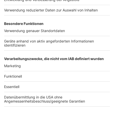
Anzeige
Das gesamte Eckpunkte-Papier der Landesregierung
gibt es hier
Anzeige
Autoren: Finn Weyden / José Narciandi
Anzeige
Anzeige