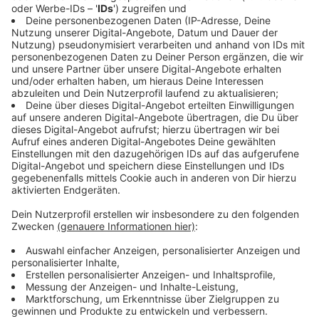
Ärzte älter als 65 Jahre und wird in absehbarer Zeit in
den Ruhestand gehen. Schon heute warten Patienten
teils wochenlang auf Facharzttermine. Laumann
kritisiert, dass die politische Debatte bisher häufig zu
kleinteilig geführt werde. Es gebe viele
Einzelvorschläge, aber ohne strukturelle Neuordnung
des Systems.
Anzeige
Laumanns Lösung: Der Zugang soll besser
gesteuert werden
Anzeige
Künftig soll der Zugang zur ambulanten Versorgung
stärker strukturiert werden. Vorgesehen ist ein
verbindliches Ersteinschätzungsverfahren, bevor