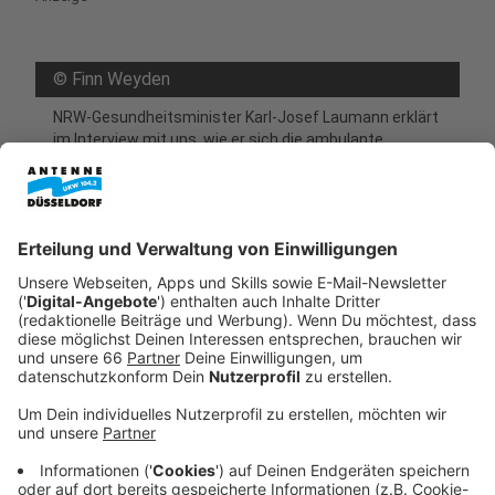
©
Finn Weyden
NRW-Gesundheitsminister Karl-Josef Laumann erklärt
im Interview mit uns, wie er sich die ambulante
Patientenversorgung der Zukunft vorstellt
Anzeige
Das Problem: Facharztpraxen sind oft
überlaufen
Anzeige
Die ambulante Versorgung steht unter Druck - auch in
NRW. Rund 40.000 Arztpraxen versorgen die
Menschen im Land. Gleichzeitig ist etwa ein Drittel der