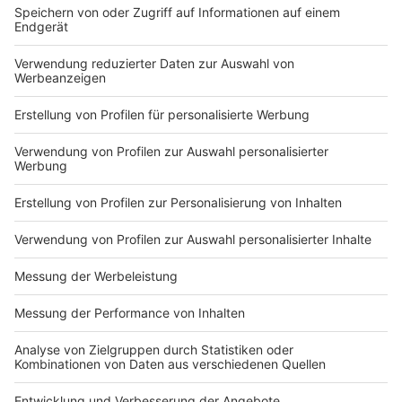
Größere Änderungen wären Sache des
Bundes
Anzeige
Details könnten bereits in NRW umgesetzt werden.
Für zentrale Elemente des Konzepts allerdings,
beispielsweise die verbindliche Patientensteuerung
oder die Änderung der Arzthonorare, müsste sich die
Bundesregierung damit befassen. Es müssten
beispielsweise Bundesgesetze geändert oder neu
geschaffen werden.
Mit seinem NRW-Plan - das
betont Laumann - will er einen Impuls für die
bundespolitische Debatte setzen. Ob und wie die
Reformvorstellungen umgesetzt werden ist damit
noch offen.