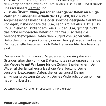
Neben der neuen Patientensteuerung sieht der
Reformplan strukturelle Veränderungen im Praxisalltag
vor. Bürokratie soll reduziert, digitale Prozesse sollen
ausgebaut und Abläufe standardisiert werden.
Praxisstrukturen sollen moderner und teamorientierter
werden. Auch das Vergütungs- und Anreizsystem soll
neu ausgerichtet werden, um Fehlentwicklungen zu
vermeiden und die Versorgung bedarfsgerecht
weiterzuentwickeln. Heißt im Klartext: Ärzte sollten
nach Laumanns Vorstellungen nicht nur belohnt
werden, wenn sie möglichst viele Patienten in
möglichst kurzer Zeit sehen und behandeln. Im
Konzept heißt es auch sinngemäß, dass mehr dafür
getan werden sollte, damit Menschen gar nicht erst zu
Patienten werden. Prävention und
Gesundheitskompetenz der Bevölkerung sollen
stärker gefördert werden.
Anzeige