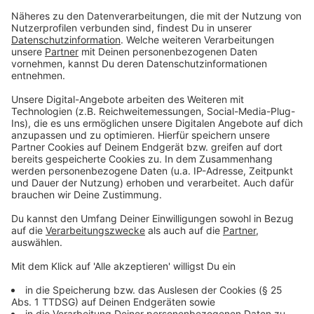
medizinische Leistungen in Anspruch genommen
werden. Die Rufnummer 116 117 soll zu einer
zentralen Gesundheitsplattform ausgebaut werden.
Dort soll geprüft und entschieden werden, ob eine
Behandlung notwendig ist, wie dringend sie ist und
welche Praxisform geeignet ist. Hausarztpraxen sollen
als sogenannte Primärversorgungspraxen eine
stärkere Steuerungsfunktion übernehmen und
Behandlungen koordinieren. Die freie Arztwahl soll aber
grundsätzlich bleiben.
Anzeige
Weitere Entlastungen für Arztpraxen
Anzeige