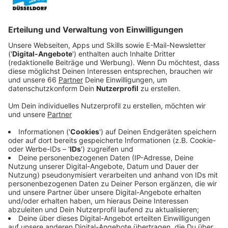
Anzeige
Seit 2021 gehört Rieß fest zum Profikader der
Mainzer. Neben insgesamt 78 Einsätzen für die U23 in
der Regionalliga Südwest, war er auch schon sechs
Mal in der Bundesliga im Einsatz und in einer Parie der
UEFA Conference League für den FSV.
Anzeige
Samir Arabi, Sportvorstand:
Anzeige
„Mit Lasse gewinnen wir einen Torhüter, der das
moderne Torwartspiel verkörpert und mit seinen