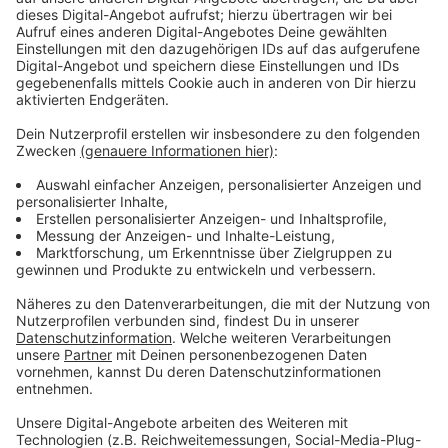
Qualitäten sehr gut zu uns und unserer Spielidee
passt. In Mainz hat er bereits wertvolle
Erfahrungen auf Bundesliga-Niveau gesammelt
und bringt alles mit, um in der kommenden
Saison bei uns eine tragende Rolle zu
übernehmen. Wir freuen uns, dass er sich für uns
entschieden hat.“
Anzeige
Lasse Rieß:
Anzeige
„Ich bin sehr glücklich, hier zu sein und freue
mich darauf, neue Menschen kennenzulernen, ein