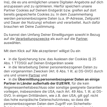
neues System und eine neue Spielweise zu
erleben. Ich möchte ein Teil dieses Umbruchs
und dieser spannenden Aufgabe sein. Dafür
werde ich jeden Tag alles geben.“
Anzeige
Folge uns für mehr News & Updates:
Anzeige
Instagram
|
Facebook
|
WhatsApp-Kanal
Anzeige