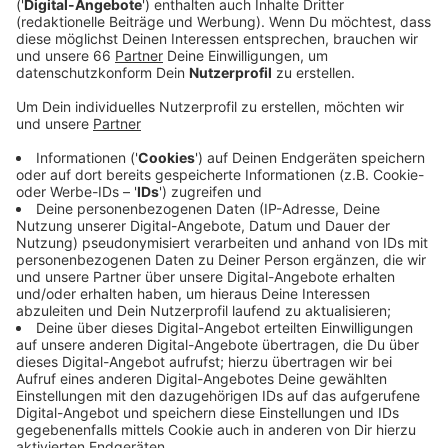
Veröffentlicht:
Mittwoch, 12.06.2024 17:19
Anzeige
Hilfe dazu bietet jetzt die Heinrich-Heine-Universität
an - und zwar mit dem "Langen Abend der
Studienberatung". Studieninteressierte können dort an
zahlreichen Online-Fachvorträgen teilnehmen, unter
anderem zu den Themen Studienwahl, Bewerbung und
Studienfinanzierung, sowie sich auch persönlich
beraten lassen. Außerdem werden verschiedene
Studiengänge vorgestellt. Die Veranstaltung startet
Morgen (13. Juni) um 16 Uhr und endet um 20:30 Uhr.
Wer es nicht schafft vorbeizukommen, kann sich auch
telefonisch oder per Chat beim Studierendenservice
informieren.