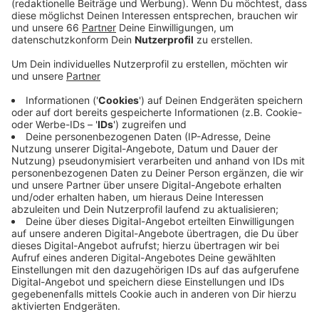
Möglichkeiten der Studienfinanzierung gibt es
oder auch: wie schreibe ich mich richtig ein. Diese
und andere Fragen beantwortet die Uni telefonisch
und per Chat. Eine Anmeldung ist nicht nötig.
Veröffentlicht:
Donnerstag, 23.06.2022 15:35
Anzeige
Der lange Abend der Studienberatung an der Heine-Uni
läuft von 16:00 bis 20:30 Uhr. Dabei werden auch Live-
Vorträge und Präsentationen auf digitalem Wege
angeboten. Vorgestellt werden die Studiengänge:
Wirtschaft, Psychologie, Rechtswissenschaft und
Medizin.
Anzeige