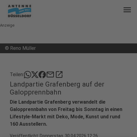
menu
Anzeige
©
Reno Müller
mail
open_in_new
Teilen:
Landpartie Grafenberg auf der
Galopprennbahn
Die Landpartie Grafenberg verwandelt die
Galopprennbahn von Freitag bis Sonntag in einen
Lifestyle-Markt mit Deko, Mode, Kunst und rund
160 Ausstellern.
Veröffentlicht:
Donnerstag, 30.04.2026 12:26