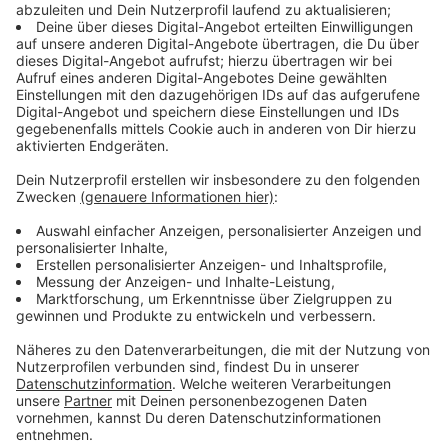
Bei der Landpartie Grafenberg präsentieren rund 160
Ausstellerinnen und Aussteller ihre Produkte. Der
Lifestyle-Markt auf der Galopprennbahn richtet sich
an alle, die besondere Ideen für Wohnen, Mode und
Kunst entdecken möchten.
Der Markt ist an allen drei Tagen jeweils von 10 bis 18
Uhr geöffnet. Damit haben Besucherinnen und
Besucher das gesamte Wochenende über Zeit für
einen Besuch.
Anzeige
Öffnungszeiten, Eintritt und Infos
Anzeige
Der Eintritt zur Landpartie Grafenberg kostet 12 Euro.