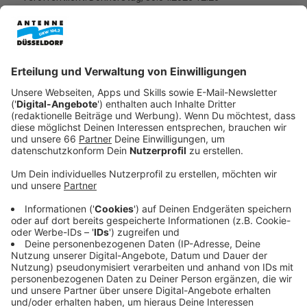
Anzeige
Die
Galopprennbahn
in Grafenberg wird an diesem
Wochenende zum Lifestyle-Markt. Von Freitag bis
Sonntag, 1. bis 3. Mai, findet dort die
Landpartie
Grafenberg
statt. Besucherinnen und Besucher können
sich auf ein breites Angebot rund um Deko,
Accessoires, Kleidung und Kunst freuen.
Anzeige
Rund 160 Aussteller in Grafenberg
Anzeige