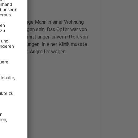
t soll der junge Mann in einer Wohnung
uder losgegangen sein. Das Opfer war von
ßend laut Ermittlungen unvermittelt von
iche Verletzungen. In einer Klinik musste
ge mutmaßliche Angreifer wegen