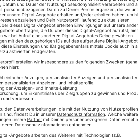
Anzeige
Aus Hass und Wut über einen vorhergegangenen Strei
auf der Erik Nölting-Straße auf seinen 33jährigen Br
einem Spaziergang zurückgekehrt und wurde anschlie
dem Angeklagten angegriffen, er erlitt lebensgefährl
er notoperiert werden. Jetzt muss sich der 23jähri
versuchten Mordes verantworten.
Anzeige
Weitere Infos und Links zum Thema:
Anzeige
Liste der Gerichte in Düsseldorf
Definition "Mord"