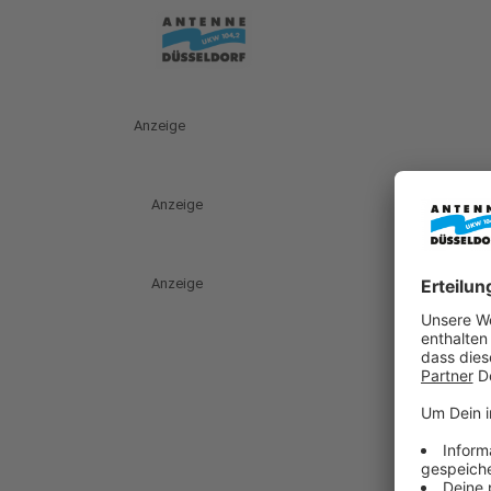
Anzeige
Anzeige
Anzeige