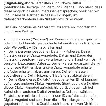
Veröffentlicht:
Dienstag, 09.11.2021 04:51
Anzeige
Angeblich haben sie gefälschte Zigaretten aus Polen
nach Belgien und England transportiert. Die Bande war
vor fast genau einem Jahr aufgefallen: Damals hatten
Zollfahnder bei einer LKW-Kontrolle 3,5 Millionen
Zigaretten sichergestellt. Bei einer anschließenden
Razzia fand die Polizei bei dem Düsseldorfer und
seinen mutmaßlichen Komplizen 120.000 Euro in bar,
Zigaretten und Schießkugelschreiber. Die Ermittler
gehen davon aus, dass die Bande regelmäßig große
Mengen Zigaretten nach Belgien und Großbritannien
geschmuggelt hat, weil dort die Ware mit hohem
Gewinn verkauft werden konnte. So sollen die Männer