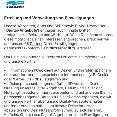
Veröffentlicht:
Mittwoch, 13.05.2026 12:49
Anzeige
Der Evangelische Kirchentag ist in ziemlich genau
einem Jahr in Düsseldorf - vom 5. bis zum 9. Mai. Rund
100.000 Teilnehmende aus ganz Deutschland kommen
dann in unsere Stadt. Der Kirchentag steht unter dem
Motto "DU bist kostbar". Auf dem Kirchentag können
die Besucher neben Gottesdiensten kulturelle
Veranstaltungen besuchen - thematisch geht es unter
anderem um Nachhaltigkeit und Inklusion. Außerdem
gibt es Diskussionsrunden und es geht darum,
Menschen zu begegnen.
Anzeige