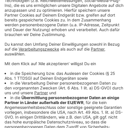
Bürgerbegehren gegen Kirchentag droht zu scheitern
Vorbereitungen auf Kirchentag haben begonnen
Kirchentag: Kontroversen um Ausrichtung
Anzeige
Folge uns für mehr News & Updates:
Anzeige
Instagram
|
Facebook
|
WhatsApp-Kanal
Anzeige