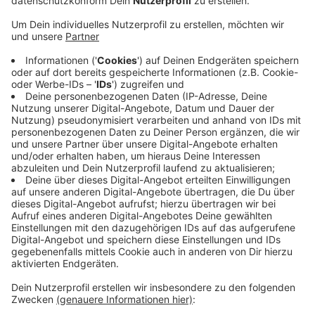
Veröffentlicht:
Donnerstag, 11.07.2019 08:45
Anzeige
Gebrannt hat es in einer Lagerhalle mit Traktoren,
Rasenmähern und motorbetriebenen Gartengeräten.
Dementsprechend hoch ist wohl der Sachschaden. Die
Feuerwehr geht von einem Schaden von rund 300000
€ aus. Die Brandursache ist unklar, die Kriminalpolizei
ermittelt. Der Einsatz der knapp 30 Feuerwehrleute
war zunächst nach gut zwei Stunden zu Ende. Heute
Morgen mussten noch Glutnester abgelöscht werden.
Anzeige