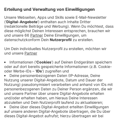
Anzeige
"Chromatica", die neue Scheibe von Lady Gaga war ja
schon Album der Woche bei uns und die erste
Auskopplung "Stupid Love" habe wir natürlich auch bei
uns in der Rotation. Und dann muss die Gaga direkt
noch so einen Klopper von ihrem Album rüber schieben.
"Rain On Me" hat sie zusammen mit einer anderen Pop-
Größe eingespielt: Ariana Grande. In einem Interview
mit Apple Music hat Lady Gaga von ihrer Freundschaft
zu Ariana gesprochen und dass das zwischen den
beiden ein eher holpriger Anfang war. Ariana hat immer
wieder versucht Kontakt zu Gaga aufzubauen, aber die
wollte Ariana nicht mit ihrer zu diesem Zeitpunkt
negativen Phase beeinflussen. Gaga wusste, dass
Ariana eine Menge durchgemacht hatte und gerade am
heilen war (wahrscheinlich ein Hinweis auf den