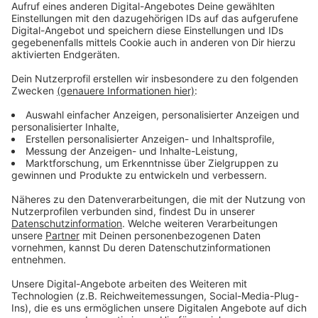
Anschlag in Manchester) und sie nicht runterziehen
wollte. Schlussendlich hat dann aber doch alles
geklappt und die beiden haben sich im Studio
getroffen und Gaga hatte eine Bitte an Ariana: "Ok, ich
möchte, dass du jetzt, wenn du singst, alles um dich
herum vergisst. Und während du singst, werde ich dazu
tanzen". Ariana fiel das dann erst nicht so leicht. Aber
so nimmt man eben eine richtige Dance-Nummer auf.
Anzeige
Wir benötigen Ihre
Zustimmung, um den YouTube
Video-Service zu laden!
Wir verwenden einen Service eines
Drittanbieters, um Videoinhalte
einzubetten. Dieser Service kann