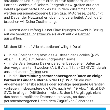
Daten zu Ihren Aktivitäten
sammeln. Bitte lesen Sie die
Details durch und stimmen Sie der
Nutzung des Service zu, um dieses
Video anzusehen.
Mehr Informationen
Lady Gaga, Ariana Grande - Rain On Me (Official Music
Video)
Akzeptieren
Anzeige
powered by
Usercentrics Consent
Management Platform
Anzeige