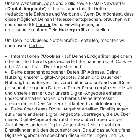
Weltstar, Produzent und DJ Kyrre Gørvell-Dahll - alias
Kygo - hat mit "Love Me Now" einen brandneuen
Track, zusammen mit der deutschen
Singer/Songwriterin Zoe Wees veröffentlicht.
Kygo zählt zu den bekanntesten Produzenten,
Songwritern und DJs unserer Zeit – ein Status, den
sich der 29-jährige Norweger in Rekordzeit
erarbeitete.
Für die Hamburgerin Zoe Wees geht es seit dem Jahr
2020 stetig bergauf. Mit ihrem Song "Control" gelang
ihr im ersten Lockdown der Durchbruch und mit ihrer
Stimme, ihren emotionalen Songs und hat sie
sich schnell einen Namen als Musikerin gemacht.
Anzeige