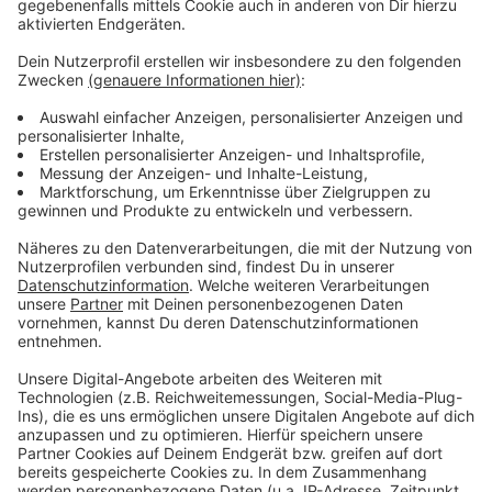
Wir benötigen Ihre
Zustimmung, um den YouTube
Video-Service zu laden!
Wir verwenden einen Service eines
Drittanbieters, um Videoinhalte
einzubetten. Dieser Service kann
Daten zu Ihren Aktivitäten
sammeln. Bitte lesen Sie die
Details durch und stimmen Sie der
Nutzung des Service zu, um dieses
Video anzusehen.
Mehr Informationen
Kygo feat. Zoe Wees - Love Me Now
Akzeptieren
Anzeige
powered by
Usercentrics Consent