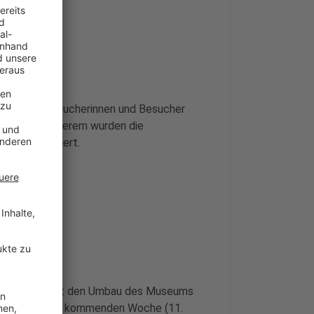
plett für Besucherinnen und Besucher
ert. Unter anderem wurden die
sräume erneuert.
rf
- kurz AIV - hat den Umbau des Museums
ung wird in der kommenden Woche (11.