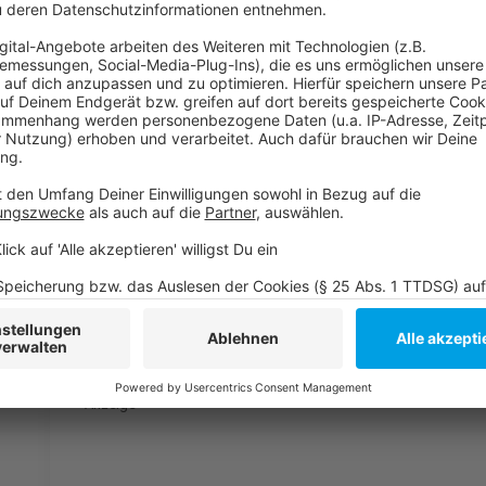
Dezember 2024) übergeben. In den vergangenen Jahr
SOS-Kinderdorf in Garath, den neuen Messeeingang S
Anzeige
Weitere Infos und Links zum Thema:
Anzeige
Die Meldung des AIVs
Die Bauwerke des Jahres der vergangenen Jahre
So haben wir im vergangenen Jahr berichtet
Anzeige