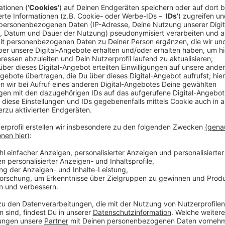
Kunstpalast wurde lange saniert
Anzeige
Der
Kunstpalast
ist seit November 2023 wieder kom
geöffnet. Vorher wurde er drei Jahre aufwändig sani
Gebäudetechnik, Fassaden und auch die Ausstellung
Anzeige
Weitere "Bauwerke des Jahres" in Düsseldo
Anzeige
Der Düsseldorfer Architekten- und Ingenieurverein 
jetzt als Bauwerk des Jahres gekürt. Die Auszeichn