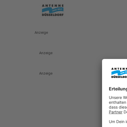
Anzeige
Anzeige
Anzeige