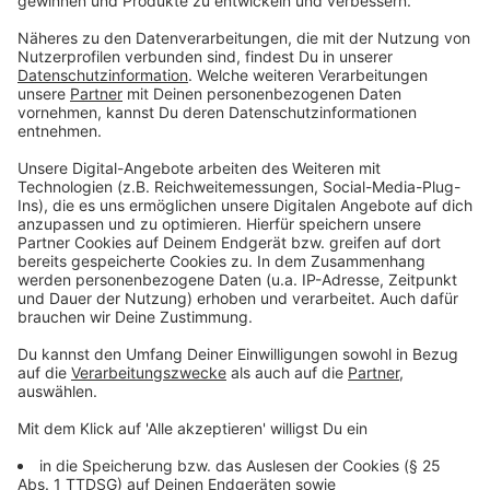
nach Köln kommt, wird deutlich anders als vorherige
Auftritte. Sie will, wie der Albumname verrät, ihr
ganzes Publikum zum Tanzen bringen. Damit das
gelingt, musste sie sogar ihre Band aufstocken. Sie
braucht neben ihrer Stimme treibende Beats, um das
ganze Publikum in Bewegung zu versetzen. Wer
spätestens jetzt Lust darauf bekommen hat, kann sich
noch
Tickets für das Konzert in Köln kaufen.
Anzeige
Nicht nur Musikerin... Yvonne Catterfeld ist
auch Jurorin beim ESC Vorentscheid.
Anzeige
Doch Yvonne Catterfeld macht nicht nur Musik. Sie ist
Schauspielerin und war auch Jurorin beim Vorentscheid