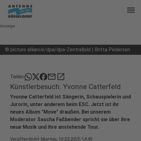
menu
Anzeige
©
picture alliance/dpa/dpa-Zentralbild | Britta Pedersen
mail
open_in_new
Teilen:
Künstlerbesuch: Yvonne Catterfeld
Yvonne Catterfeld ist Sängerin, Schauspielerin und
Jurorin, unter anderem beim ESC. Jetzt ist ihr
neues Album "Move" draußen. Bei unserem
Moderator Sascha Faßbender spricht sie über ihre
neue Musik und ihre anstehende Tour.
Veröffentlicht:
Montag, 10.03.2025 14:49