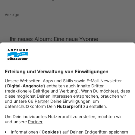
Anzeige
Ihr neues Album: Eine neue Yvonne
Catterfeld?
Anzeige
Angefangen als deutsche Singer und Songwriterin,
singt Yvonne Catterfeld mittlerweile auf Englisch. Ihre
Musik von heute hat kaum noch etwas mit der Musik
von früher zu tun. Im Interview mit uns sagt sie, dass
sie es einfach mag, neue Musikrichtungen
auszuprobieren. Unter anderem hat sie sich bei ihrem
neuen Album auch vom Radio inspirieren lassen. In
ihrem neuen Album geht es vor allem darum, um in
Bewegung zu kommen und weniger zu hinterfragen