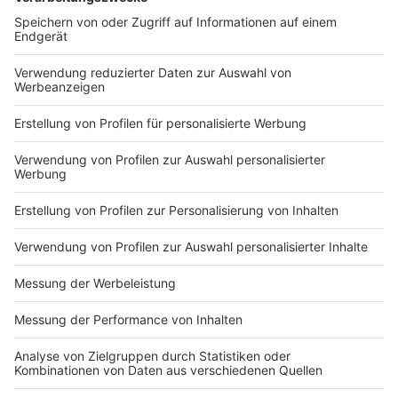
Wir benötigen Ihre
Zustimmung, um den YouTube
Video-Service zu laden!
Wir verwenden einen Service eines
Drittanbieters, um Videoinhalte
einzubetten. Dieser Service kann
Daten zu Ihren Aktivitäten
sammeln. Bitte lesen Sie die
Details durch und stimmen Sie der
Nutzung des Service zu, um dieses
Video anzusehen.
Mehr Informationen
Yvonne Catterfeld - Hands On Me (Official Video)
Akzeptieren
Anzeige
powered by
Usercentrics Consent
Management Platform