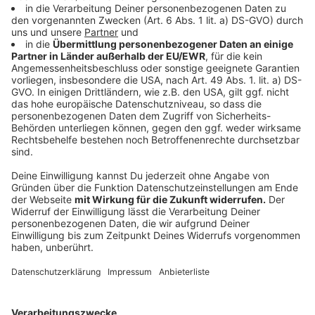
des ESC. Im Interview erklärt sie, dass sie total Spaß
hatte, aber auch ordentlich unter Druck stand. Vor
allem in späteren Runden habe sich die Meinung der
Juroren sehr unterschieden. Dort arbeitete sie
unteranderem auch mit Stefan Raab zusammen.
Dieser begleitete Yvonne Catterfeld schon in ihrer
Anfangsphase und sei sowohl vor als auch hinter der
Kamera ein super angenehmer Typ.
Anzeige
Das Musikvideo zu Ihrem Song "Hands on
Me"
Anzeige