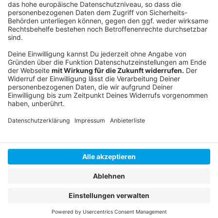
Mehr Informationen
Einer der neuen Songs für das neue Album der
BossHoss: "You" mit Sängerin Ilse DeLange.
Akzeptieren
Anzeige
powered by
Usercentrics Consent
Management Platform
Anzeige
Anzeige
Anzeige