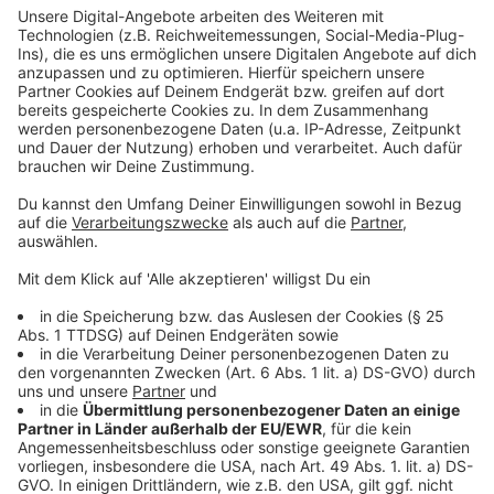
Die Single der BossHoss: "You"
Anzeige
Wir benötigen Ihre
Zustimmung, um den YouTube
Video-Service zu laden!
Wir verwenden einen Service eines
Drittanbieters, um Videoinhalte
einzubetten. Dieser Service kann
Daten zu Ihren Aktivitäten
sammeln. Bitte lesen Sie die
Details durch und stimmen Sie der
Nutzung des Service zu, um dieses
Video anzusehen.