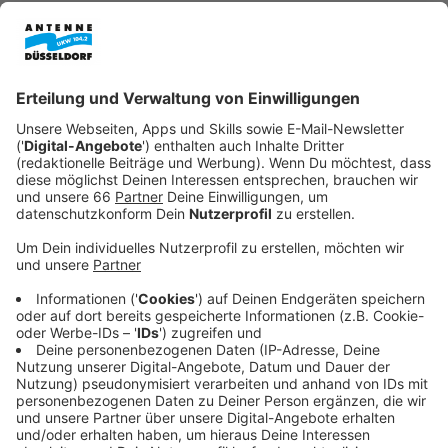
Anzeige
Der Terminkalender von The BossHoss ist wie jedes
Jahr pickepackevoll. Zum Glück haben die Jungs Zeit
für uns. Denn die Country-Rocker werden im Mai groß
feiern. Ihr 20-jähriges Jubiläum steht an. Dazu kommt
eine angekündigte Tour. Vorher aber schon ist etwas
anderes von Alec und Sascha in die Läden gekommen.
Nämlich ihr zweites Grillbuch "Rock am Grill - Volume
II". Da freut sich unser Moderator und BBQ-Liebhaber
Kai Klüting besonders drauf. Das gesamte Interview
hört ihr hier.
Anzeige
Das Interview mit The BossHoss bei Kai