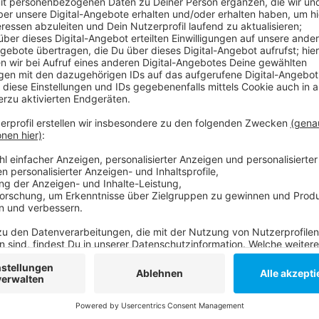
Seit über 15 Jahren schreiben Marquess Sommerhits. 
Dominik Decke haben auch in diesem Jahr wieder d
dabei. Sie haben Jürgen Bangert im Studio besucht u
aktuellen Single "Una Noche Loca" auch noch jede 
Anzeige
Jürgen Bangert
Das Interview mit Marquess
Anzeige