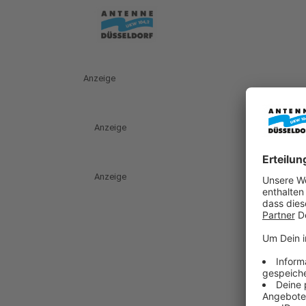
Anzeige
Anzeige
Anzeige