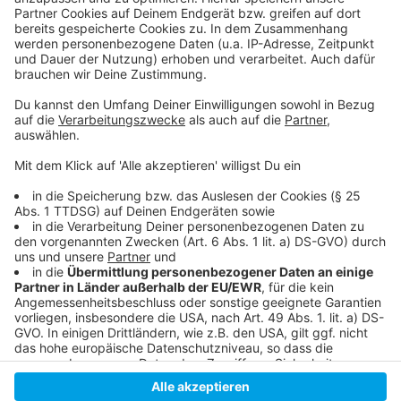
sammeln. Bitte lesen Sie die
Details durch und stimmen Sie der
Nutzung des Service zu, um dieses
Video anzusehen.
Mehr Informationen
Die neue Single der Singer-Songwriterin LOI "Am I
Enough"
Akzeptieren
Anzeige
powered by
Usercentrics Consent
Management Platform
Anzeige
Anzeige