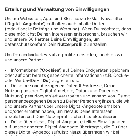
Veröffentlicht:
Mittwoch, 22.11.2023 09:52
Anzeige
LOI ist mit der Coverversion "Blinding Lights" von The
Weeknd ein Begriff geworden, oder aber auch mit ihrer
Single "Gold", die es in die Charts geschafft hat. Nun,
mit jungen 21 Jahren ist die nächste Single auf den
Markt, die verheißungsvoll sein könnte. Sie heißt "Am I
Enough". Wir haben LOI zum Interview eingeladen und
sprechen mit ihr über ihre junge Karriere, den neuen
Song und was sie überhaupt für das kommende Jahr
so plant.
Anzeige