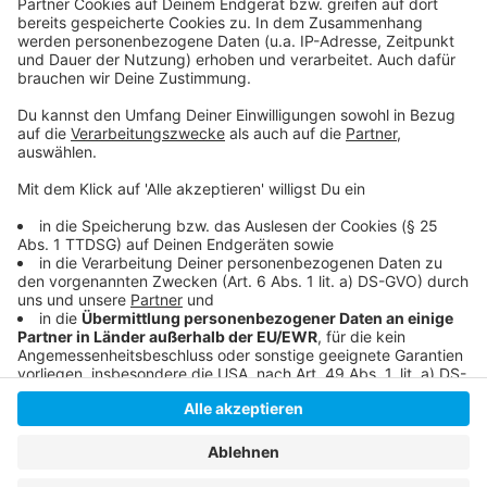
Details durch und stimmen Sie der
Nutzung des Service zu, um dieses
Video anzusehen.
Mehr Informationen
Lena - Don't Lie To Me
Akzeptieren
Anzeige
powered by
Usercentrics Consent
Management Platform
Anzeige
Anzeige