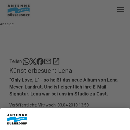
menu
Anzeige
mail
open_in_new
Teilen:
Künstlerbesuch: Lena
"Only Love, L." - so heißt das neue Album von Lena
Meyer-Landrut. Und ist eigentlich ihre E-Mail-
Signatur. Lena war bei uns im Studio zu Gast.
Veröffentlicht:
Mittwoch, 03.04.2019 13:50
Anzeige