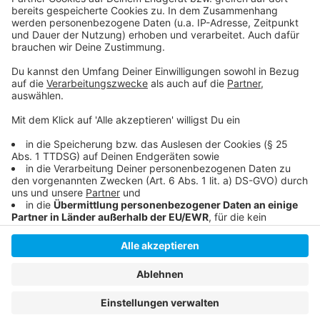
Nutzung des Service zu, um dieses
Video anzusehen.
Mehr Informationen
Die neue Single von Youngster Iggi Kelly "Heard It All"
Akzeptieren
Anzeige
powered by
Usercentrics Consent
Management Platform
Anzeige
Anzeige
Anzeige