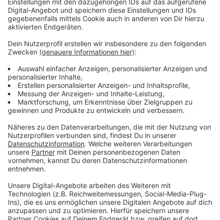
Anzeige
Die neue Single "Heard It All"
Anzeige
Wir benötigen Ihre
Zustimmung, um den YouTube
Video-Service zu laden!
Wir verwenden einen Service eines
Drittanbieters, um Videoinhalte
einzubetten. Dieser Service kann
Daten zu Ihren Aktivitäten
sammeln. Bitte lesen Sie die
Details durch und stimmen Sie der