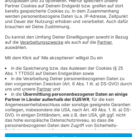
Daten zu Ihren Aktivitäten
sammeln. Bitte lesen Sie die
Details durch und stimmen Sie der
Nutzung des Service zu, um dieses
Video anzusehen.
Mehr Informationen
Giant Rooks hat mit "Bedroom Exile" eine neue Single
auf den Markt gebracht.
Akzeptieren
Anzeige
powered by
Usercentrics Consent
Management Platform
Anzeige