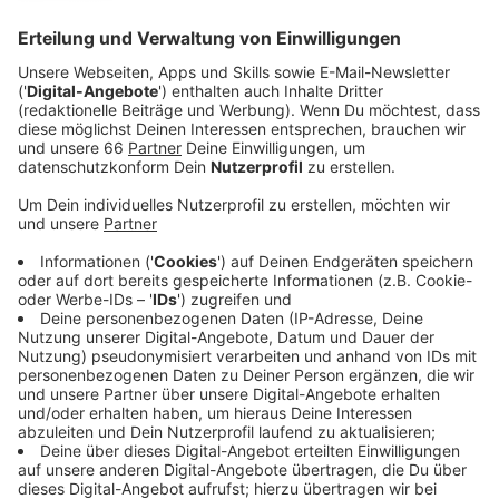
Anzeige
Ihre neue Single "Bedroom Exile" stellt den
Startschuss für ein langes Jahr 2023. Die Giant Rooks
- ursprünglich aus Hamm in Nordrhein-Westfalen -
freuen sich, erneut über den großen Teich nach
Nordamerika zu schwimmen und in den USA und
Kanada zu spielen. Zuvor aber geben sie noch einige
Auftritte bei uns in Deutschland und speziell auch in
NRW. Und dann wäre da auch noch das neue Album,
das auch noch in der Planung ist.
Bevor es mit Festival- und Konzertsommer losgeht,
haben wir sie aber noch zu einem Gespräch zu uns ins
Studio eingeladen. Fred, Sänger der Band, ist
vorbeigekommen. Das Interview mit unserem Kollegen
Thomas Wagner hört ihr hier.