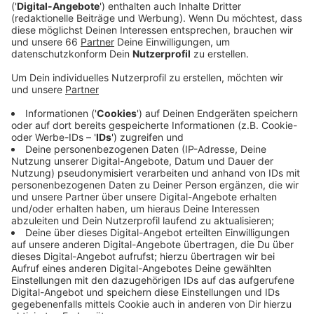
Dennis Lloyd hat uns im Studio besucht. Der
supersympathische Newcomer der eigentlich Nir Tibor
heißt und aus Tel Aviv stammt landete mit seiner
ersten Single "Nevermind" schon 2018 einen
weltweiten Hit und mit dem Nachfolger "Never go
back" setzte er sogar noch einen drauf.
Jetzt ist seine nächste Single "Wild West" erschienen
und die ist gleichzeitig der Titelsong zur neuesten
Ausgabe der extrem erfolgreichen Videospielreihe
"FIFA".
Anzeige
Wir benötigen Ihre
Zustimmung, um den YouTube