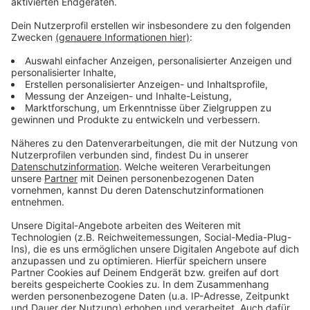
Video-Service zu laden!
Wir verwenden einen Service eines
Drittanbieters, um Videoinhalte
einzubetten. Dieser Service kann
Daten zu Ihren Aktivitäten
sammeln. Bitte lesen Sie die
Details durch und stimmen Sie der
Nutzung des Service zu, um dieses
Video anzusehen.
Mehr Informationen
Dennis Lloyd - Wild West
Akzeptieren
Anzeige
powered by
Usercentrics Consent
Management Platform