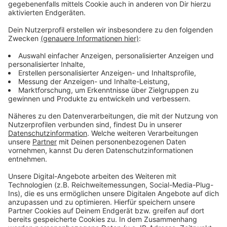
Wir benötigen Ihre
Zustimmung, um den YouTube
Video-Service zu laden!
Wir verwenden einen Service eines
Drittanbieters, um Videoinhalte
einzubetten. Dieser Service kann
Daten zu Ihren Aktivitäten
sammeln. Bitte lesen Sie die
Details durch und stimmen Sie der
Nutzung des Service zu, um dieses
Video anzusehen.
Mehr Informationen
Anastacia - Best Days (Official Video)
Akzeptieren
Anzeige