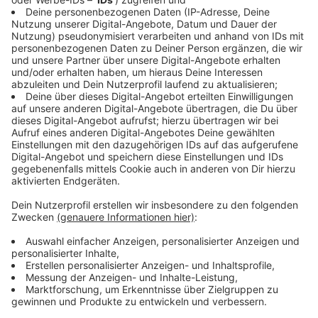
Kevin Zimmer
play_circle
Alvaro Soler im Interview bei Kevin Zimmer
Anzeige
"Con Calma" - Mehr als nur ein Sommerhit
Anzeige
Während des Interviews erläuterte Soler die "Dualität"
seiner neuen Single. "Con Calma" vermittelt ein
"spezielles Lebensgefühl, das sowohl entspannende
als auch energiegeladene Momente" vereint. Trotz
des ruhigen Titels, bietet der Song eine perfekte
Balance zwischen Chillen und Tanzen, was ihn zu einem