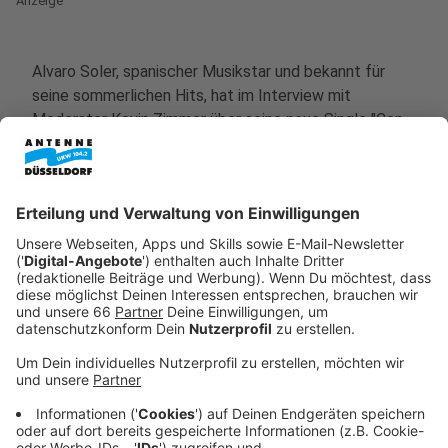
Anzeige
Alvaro Soler, spanischer Musikstar und bekannt für
seine sommerlichen Hits, hat im Interview mit
Moderator Kevin Zimmer über seine neue Single "Con
Calma" gesprochen. Der Song, dessen Titel übersetzt
"ruhig" bedeutet, überrascht mit einer lebhaften
Mischung aus Ruhe und Tanzbarkeit.
Anzeige