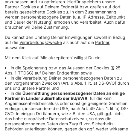
einzubetten. Dieser Service kann
Daten zu Ihren Aktivitäten
sammeln. Bitte lesen Sie die
Details durch und stimmen Sie der
Nutzung des Service zu, um dieses
Video anzusehen.
Mehr Informationen
Die neue Single von Alle Farben mit Sängerin
PollyAnna "Let It Rain Down" bei uns zu hören.
Akzeptieren
Anzeige
powered by
Usercentrics Consent
Management Platform
Anzeige