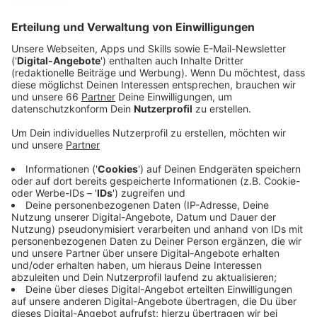
Anzeige
Star-DJ Alle Farben wird in diesem Jahr endlich wieder
auf den größten Festivalbühnen Deutschlands,
Europas und der gesamten Welt auftreten. Nach zwei
Jahren Pandemie-Pause geht es für ihn wieder richtig
los. Die Vorfreude kennt bei ihm keine Grenzen. Wir
treffen ihn noch zu einem Interview bei uns im Studio.
Mit dabei hat er seine neue Single "Let It Rain Down".
Das Gespräch hört ihr hier.
Anzeige