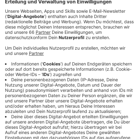
Anzeige
Als die Feuerwehr am Einsatzort ankam, schien der
Brand zunächst gelöscht.
Anzeige
Mehrere Brandherde entdeckt
Anzeige
Sichtbar sei nur Rauch in der Küche gewesen, heißt es
von der Feuerwehr. Zur Sicherheit nahmen die
Einsatzkräfte Teile der Küche auseinander. Dabei
stellten sie einige Brandherde fest.